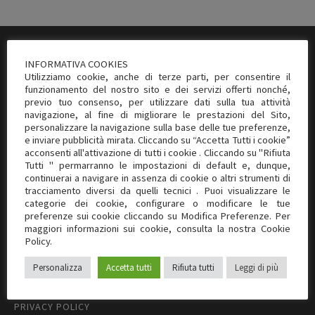
ULTIMI POST
INFORMATIVA COOKIES
Utilizziamo cookie, anche di terze parti, per consentire il
Nuovo sito dinamico e responsive
funzionamento del nostro sito e dei servizi offerti nonché,
11 APRILE 2017
previo tuo consenso, per utilizzare dati sulla tua attività
navigazione, al fine di migliorare le prestazioni del Sito,
personalizzare la navigazione sulla base delle tue preferenze,
STUDIO NOTARILE CALCAGNILE
e inviare pubblicità mirata. Cliccando su “Accetta Tutti i cookie”
acconsenti all'attivazione di tutti i cookie . Cliccando su "Rifiuta
Daniele Dr. Calcagnile
Tutti " permarranno le impostazioni di default e, dunque,
Viale XXIV Maggio, 1 - 10093 Collegno (TO)
continuerai a navigare in assenza di cookie o altri strumenti di
Ufficio Secondario:
tracciamento diversi da quelli tecnici . Puoi visualizzare le
categorie dei cookie, configurare o modificare le tue
Largo Francia, 110 - 10138 Torino (TO)
preferenze sui cookie cliccando su Modifica Preferenze. Per
Telefono: 011 4160855
maggiori informazioni sui cookie, consulta la nostra Cookie
E-mail: dcalcagnile@notariato.it
Policy.
Personalizza
Accetta tutti
Rifiuta tutti
Leggi di più
GDPR
PRIVACY POLICY