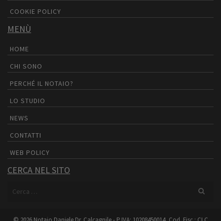
COOKIE POLICY
MENÙ
HOME
CHI SONO
PERCHÉ IL NOTAIO?
LO STUDIO
NEWS
CONTATTI
WEB POLICY
CERCA NEL SITO
Cerca
per:
© 2026 Notaio Daniele Dr. Calcagnile - P.IVA: 10208450014, Cod. Fisc.: CLC